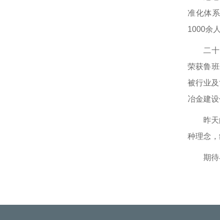
准化体
1000
二十多
荣获鲁班
被行业及
冶金建设
昨天的成
种理念，
期待与