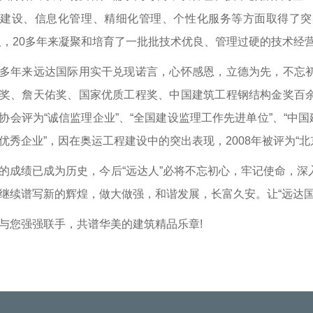
系建设、信息化管理、精细化管理、个性化服务等方面取得了突
余人，20多年来凝聚和培育了一批批技术优良、管理过硬的技术经
年来远达国际用实干兑现诺言，心怀感恩，立德为先，不忘初
奖、詹天佑奖、国家优质工程奖、中国建筑工程钢结构金奖百
协会评为“诚信监理企业”、“全国建设监理工作先进单位”、“中国
优秀企业”，因在奥运工程建设中的突出表现，2008年被评为“
绩已成为历史，今后“远达人”必将不忘初心，牢记使命，深
继续谱写新的辉煌，做大做强，和谐发展，长富久安。让“远达国
您强强联手，共谱华美的建筑精品乐章!