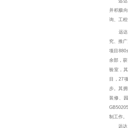
远达国
并积极
询、工程
远达国
究、推广
项目88
余部，获
验室，其
目，27
步。其拥
装修、
GB50
制工作。
远达国