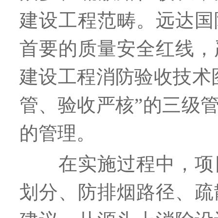
建设工程范畴。远达国
首要的质量安全红线，
建设工程消防验收技术
管、验收严核”的三级
的管理。
在实施过程中，项
划分、防排烟路径、疏