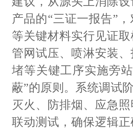
建议，从源头上消除设
产品的
“三证一报告”
等关键材料实行见证取
管网试压、喷淋安装、
堵等关键工序实施旁站
蔽”的原则。系统调试
灭火、防排烟、应急照
联动测试，确保逻辑正