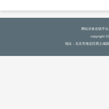
网站乐鱼在线平台
copyrig
地址：北京市海淀区西土城路