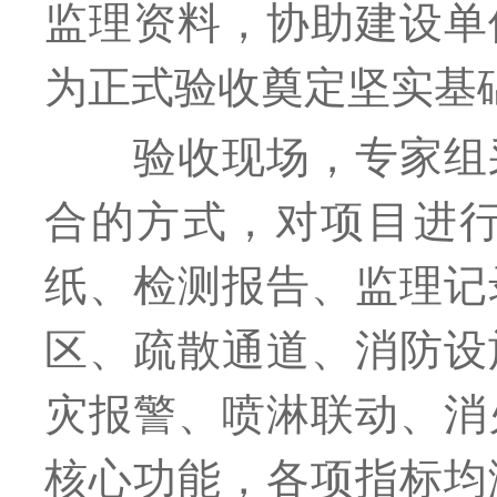
监理资料，协助建设单
为正式验收奠定坚实基
验收现场，专家组
合的方式，对项目进
纸、检测报告、监理记
区、疏散通道、消防设
灾报警、喷淋联动、消
核心功能，各项指标均