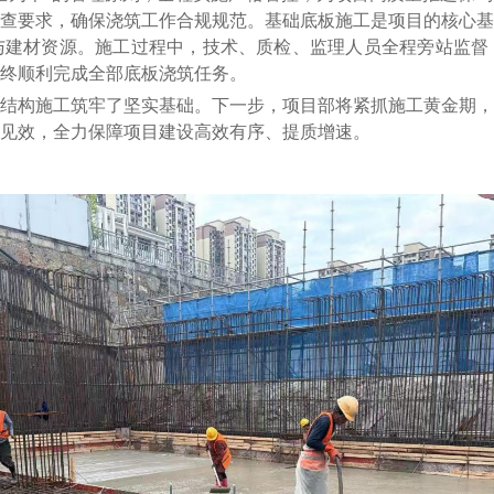
查要求，确保浇筑工作合规规范。基础底板施工是项目的核心基
与建材资源。施工过程中，技术、质检、监理人员全程旁站监督
终顺利完成全部底板浇筑任务。
结构施工筑牢了坚实基础。下一步，项目部将紧抓施工黄金期，
见效，全力保障项目建设高效有序、提质增速。